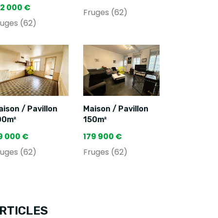
12 000 €
Fruges (62)
ruges (62)
ison / Pavillon
Maison / Pavillon
00m²
150m²
9 000 €
179 900 €
ruges (62)
Fruges (62)
RTICLES