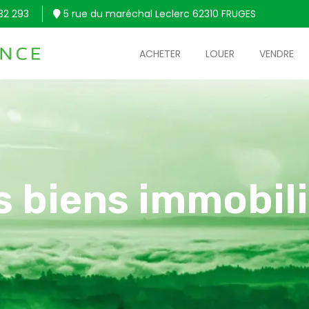
32 293
5 rue du maréchal Leclerc 62310 FRUGES
ACHETER
LOUER
VENDRE
s biens immobili