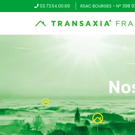
03.73.54.00.69
RSAC BOURGES - N° 398 9
No