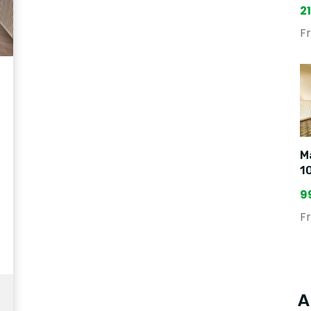
2
F
Ma
1
9
F
A