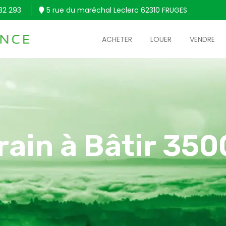
32 293
5 rue du maréchal Leclerc 62310 FRUGES
ACHETER
LOUER
VENDRE
rain à Bâtir 35