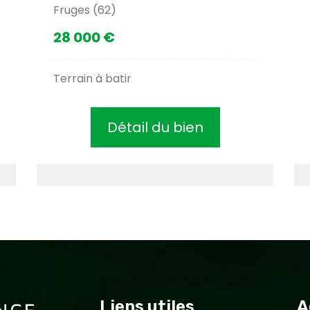
Fruges (62)
28 000 €
Terrain à batir
Détail du bien
Liens utiles
A