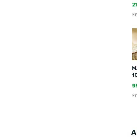
2
F
Ma
1
9
F
A