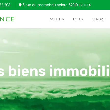
32 293
5 rue du maréchal Leclerc 62310 FRUGES
ACHETER
LOUER
VENDRE
s biens immobili