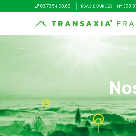
03.73.54.00.69
RSAC BOURGES - N° 398 9
No