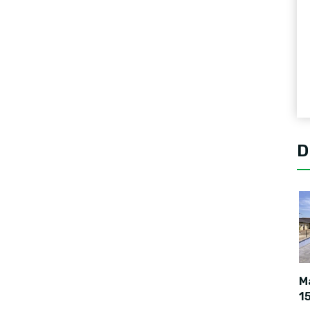
D
Ma
1