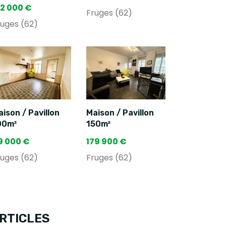
12 000 €
Fruges (62)
ruges (62)
ison / Pavillon
Maison / Pavillon
00m²
150m²
9 000 €
179 900 €
ruges (62)
Fruges (62)
RTICLES