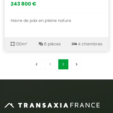
243 800 €
Havre de paix en pleine nature
120m²
8 pièces
4 chambres
1
2